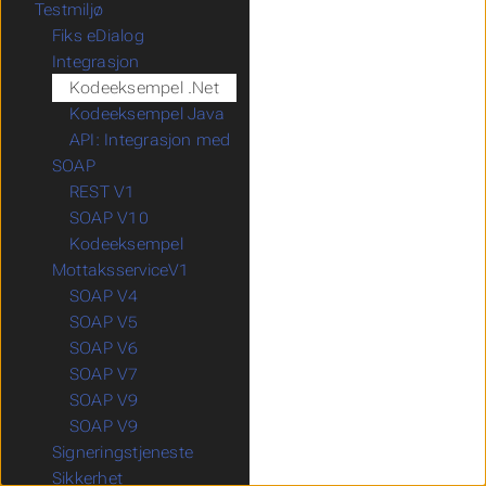
Testmiljø
Fiks eDialog
Integrasjon
Kodeeksempel .Net
Kodeeksempel Java
API: Integrasjon med
SOAP
REST V1
SOAP V10
Kodeeksempel
MottaksserviceV1
SOAP V4
SOAP V5
SOAP V6
SOAP V7
SOAP V9
SOAP V9
Signeringstjeneste
Sikkerhet