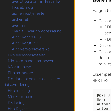
større fil
SvarUt og SvarInn Testmiljø
Fiks eDialog
Følgende 
Signeringstjeneste
Sikkerhet
Dersom
SvarInn
PDF
SvarUt - SvarInn adressering
sen
API: SvarInn REST
PDF
API: SvarUt REST
Dersom
API: Versjonsoversikt
Dersom
Fiks eiendomsavtaler
dokume
Min kommune - barnevern
minutt
KS kunnskap
Fiks samtykke
Eksempel 
Distribuerte pakker og klienter -
REST V2:
risikovurdering
Fiks melding
POST /
Min kommune
Host: 
KS læring
Author
Integr
Fiks Digisos