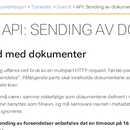
kumentasjon
>
Tjenester
>
SvarUt
>
API: Sending av dokume
API: SENDING AV
d med dokumenter
g utføres ved bruk av en multipart HTTP request. Første p
sendelse”. Påfølgende parts skal inneholde dokumentene
nde krav:
 må være i samme rekkefølge som dokumentene definert i
ame’ benyttes som filnavn, og må samsvare navnet i metada
 ignoreres
ending av forsendelser anbefales det en timeout på 16 