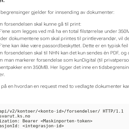
er.
begrensinger gjelder for innsending av dokumenter:
 forsendelsen skal kunne gå til print:
’ene som legges ved må ha en total filstørrelse under 350MB
der dokumentene som skal printes til printleverandør, vil de 
’ene kan ikke være passordbeskyttet. Dette er en typisk feil 
 forsendelsen skal til NHN kan det kun sendes én PDF, og 
 man markerer forsendelse som kunDigital (til privatperso
ntpakker enn 350MB. Her ligger det inne en tidsbegrensing
er.
på en hvordan en request med to vedlagte dokumenter kan
api/v2/kontoer/<konto-id>/forsendelser/ HTTP/1.1

svarut.ks.no

ization: Bearer <Maskinporten-token>

asjonId: <integrasjon-id>
