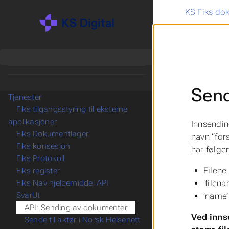
KS Fiks do
Sen
Tjenester
Fiks tilgangsstyring til eksterne
applikasjoner
Innsendin
Fiks Dokumentlager
navn “for
Fiks konsesjon
har følge
Fiks Protokoll
Filene
Fiks register
‘filen
Fiks Nav hjelpemiddel API
SvarUt
’name’
API: Sending av dokumenter
Ved inns
Sende til aktør i Norsk Helsenett