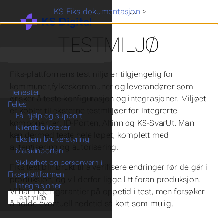
KS Fiks dokumentasjon
>
Felles
>
Testmiljø
TESTMILJØ
Fiks-plattformens testmiljø er tilgjengelig for
kommuner,fylkeskommuner og leverandører som
Tjenester
ønsker å teste konfigurasjon og integrasjoner. Miljøet
Felles
er koblet til eksterne testmiljøer for integrerte
Få hjelp og support
komponenter: ID-Porten, Altinn og KS-SvarUt. Man
Klientbiblioteker
kan dermed teste hele løpet, komplett med
Ekstern brukerstyring
autentisering og autorisering.
Maskinporten
Sikkerhet og personvern i
Fiks test blir brukt til å verifisere endringer før de går i
Fiks-plattformen
produksjon, og vil derfor ligge litt foran produksjon.
Integrasjoner
Vi har ingen garantier på oppetid i test, men forsøker
Testmiljø
å holde eventuell nedetid så kort som mulig.