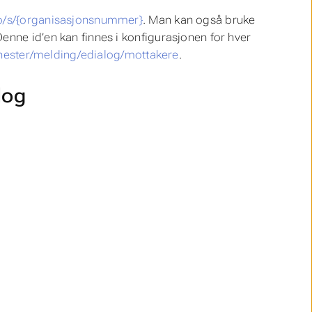
o/s/{organisasjonsnummer}
. Man kan også bruke
enne id’en kan finnes i konfigurasjonen for hver
tjenester/melding/edialog/mottakere
.
log