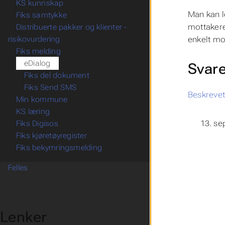
KS kunnskap
Man kan l
Fiks samtykke
mottakere
Distribuerte pakker og klienter -
enkelt mo
risikovurdering
Fiks melding
eDialog
Svare
Fiks del dokument
Fiks Send SMS
Beskrevet
Min kommune
KS læring
13. se
Fiks Digisos
Fiks kjøretøyregister
Fiks bekymringsmelding
Felles
Lenker