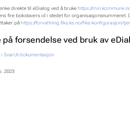
enke direkte til eDialog ved å bruke
https://min.kommune.n
ns fire bokstavers id i stedet for organisasjonsnummeret. D
ttaker på
https://forvaltning.fiks.ks.no/fiks-konfigurasjon/
 på forsendelse ved bruk av eDia
 i SvarUt-dokumentasjon
p. 2023