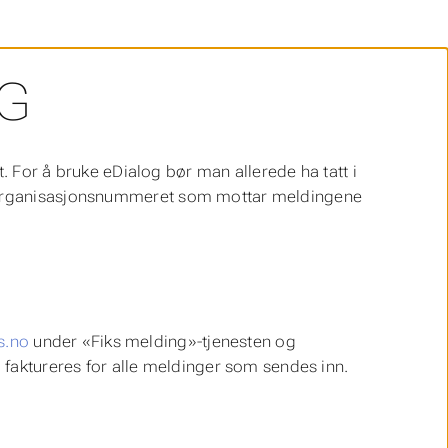
G
. For å bruke eDialog bør man allerede ha tatt i
r organisasjonsnummeret som mottar meldingene
ks.no
under «Fiks melding»-tjenesten og
l faktureres for alle meldinger som sendes inn.