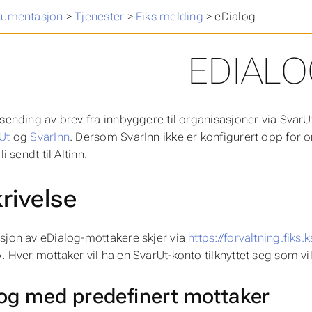
kumentasjon
>
Tjenester
>
Fiks melding
>
eDialog
EDIALO
nsending av brev fra innbyggere til organisasjoner via SvarUt
Ut
og
SvarInn
. Dersom SvarInn ikke er konfigurert opp fo
li sendt til Altinn.
rivelse
sjon av eDialog-mottakere skjer via
https://forvaltning.fiks.
. Hver mottaker vil ha en SvarUt-konto tilknyttet seg som vi
og med predefinert mottaker