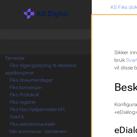
KS Fiks do
Sikker in
Tjenester
bruk
Svar
Fiks tilgangsstyring til eksterne
vil disse b
applikasjoner
Fiks Dokumentlager
Besk
Fiks konsesjon
Fiks Protokoll
Fiks register
Konfigura
Fiks Nav hjelpemiddel API
«eDialog»
SvarUt
Fiks eiendomsavtaler
eDial
Min kommune - barnevern